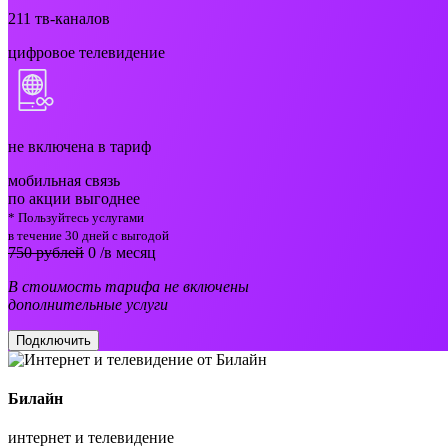
211
тв-каналов
цифровое телевидение
не включена в тариф
мобильная связь
по акции выгоднее
* Пользуйтесь услугами
в течение 30 дней с выгодой
750 рублей
0
/в месяц
В стоимость тарифа не включены
дополнительные услуги
Подключить
Билайн
интернет и телевидение