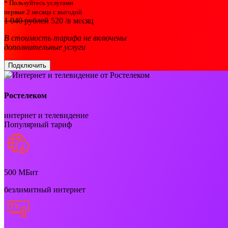
* Пользуйтесь услугами
первые 2 месяца с выгодой
1 040 рублей
520
/в месяц
В стоимость тарифа не включены
дополнительные услуги
Подключить
Ростелеком
интернет и телевидение
Популярный тариф
500
МБит
безлимитный интернет