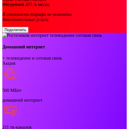
990 рублей
495
/в месяц
В стоимость тарифа не включены
дополнительные услуги
Подключить
Домашний интернет
+ телевидение и сотовая связь
Акция
500
МБит
домашний интернет
211
тв-каналов