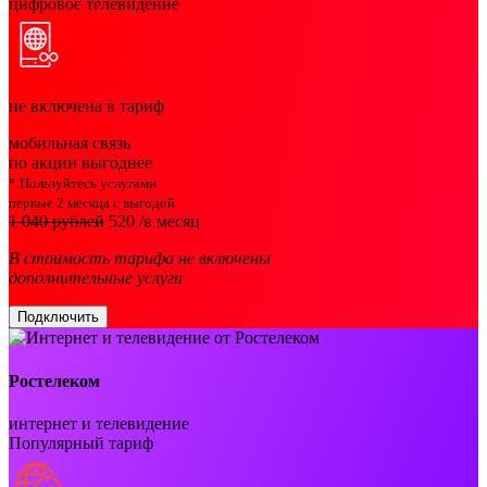
цифровое телевидение
не включена в тариф
мобильная связь
по акции выгоднее
* Пользуйтесь услугами
первые 2 месяца с выгодой
1 040 рублей
520
/в месяц
В стоимость тарифа не включены
дополнительные услуги
Подключить
Ростелеком
интернет и телевидение
Популярный тариф