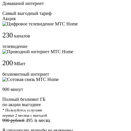
Домашний интернет
Самый выгодный тариф
Акция
230
каналов
телевидение
200
МБит
безлимитный интернет
900 минут
Полный безлимит ГБ
по акции выгоднее
* Пользуйтесь услугами
первые 2 месяца с выгодой
990 рублей
495
/в месяц
В стоимость тарифа не включены