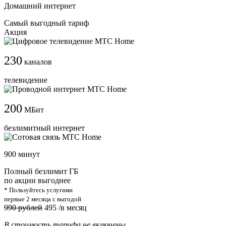
Домашний интернет
Самый выгодный тариф
Акция
230
каналов
телевидение
200
МБит
безлимитный интернет
900 минут
Полный безлимит ГБ
по акции выгоднее
* Пользуйтесь услугами
первые 2 месяца с выгодой
990 рублей
495
/в месяц
В стоимость тарифа не включены