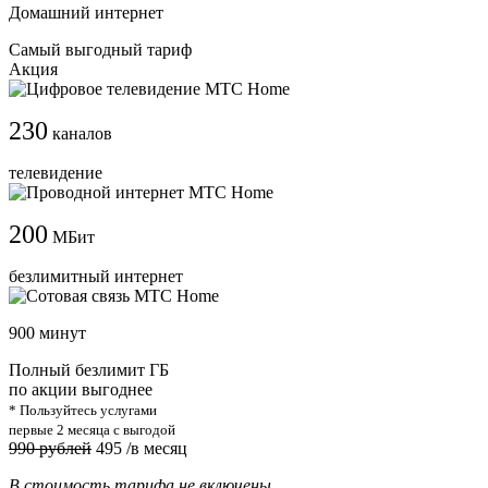
Домашний интернет
Самый выгодный тариф
Акция
230
каналов
телевидение
200
МБит
безлимитный интернет
900 минут
Полный безлимит ГБ
по акции выгоднее
* Пользуйтесь услугами
первые 2 месяца с выгодой
990 рублей
495
/в месяц
В стоимость тарифа не включены