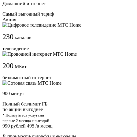
Домашний интернет
Самый выгодный тариф
Акция
230
каналов
телевидение
200
МБит
безлимитный интернет
900 минут
Полный безлимит ГБ
по акции выгоднее
* Пользуйтесь услугами
первые 2 месяца с выгодой
990 рублей
495
/в месяц
В стоимость тарифа не включены