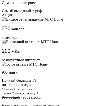
Домашний интернет
Самый выгодный тариф
Акция
230
каналов
телевидение
200
МБит
безлимитный интернет
900 минут
Полный безлимит ГБ
по акции выгоднее
* Пользуйтесь услугами
первые 2 месяца с выгодой
990 рублей
495
/в месяц
В стоимость тарифа не включены