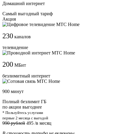
Домашний интернет
Самый выгодный тариф
Акция
230
каналов
телевидение
200
МБит
безлимитный интернет
900 минут
Полный безлимит ГБ
по акции выгоднее
* Пользуйтесь услугами
первые 2 месяца с выгодой
990 рублей
495
/в месяц
В стоимость тарифа не включены